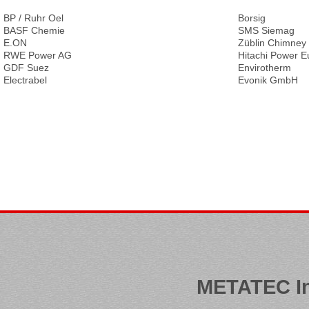
BP / Ruhr Oel
Borsig
BASF Chemie
SMS Siemag
E.ON
Züblin Chimney
RWE Power AG
Hitachi Power E
GDF Suez
Envirotherm
Electrabel
Evonik GmbH
METATEC I