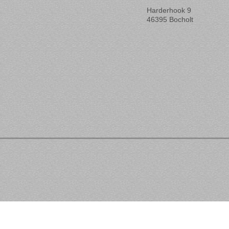
Harderhook 9
46395 Bocholt